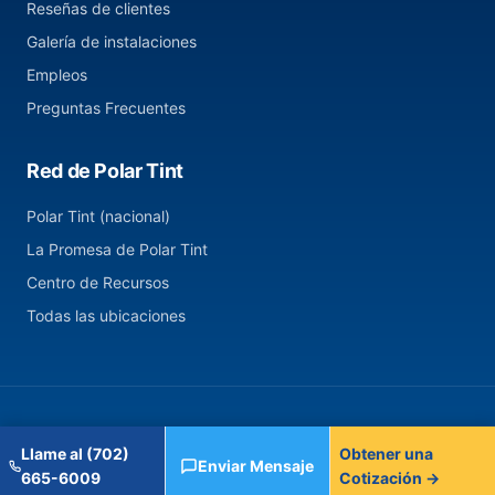
Reseñas de clientes
Galería de instalaciones
Empleos
Preguntas Frecuentes
Red de Polar Tint
Polar Tint (nacional)
La Promesa de Polar Tint
Centro de Recursos
Todas las ubicaciones
© 2026 Polar Tint — Henderson, NV. Todos los derechos
Llame al (702)
Obtener una
reservados.
Enviar Mensaje
665-6009
Cotización →