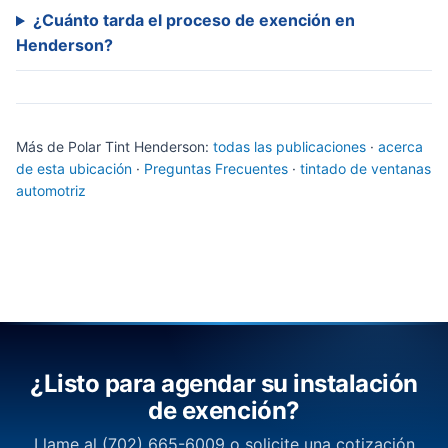
¿Cuánto tarda el proceso de exención en
Henderson?
Más de Polar Tint Henderson:
todas las publicaciones
·
acerca
de esta ubicación
·
Preguntas Frecuentes
·
tintado de ventanas
automotriz
¿Listo para agendar su instalación
de exención?
Llame al (702) 665-6009 o solicite una cotización