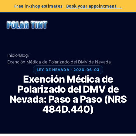
Free in-shop estimates
·
Book your appointment →
Inicio
/
Blog
/
Exención Médica de Polarizado del DMV de Nevada
LEY DE NEVADA · 2026-06-03
Exención Médica de
Polarizado del DMV de
Nevada: Paso a Paso (NRS
484D.440)