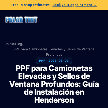
Free in-shop estimates
·
Book your appointment →
Inicio
/
Blog
/
PPF para Camionetas Elevadas y Sellos de Ventana
Profundos
PPF · 2026-06-03
PPF para Camionetas
Elevadas y Sellos de
Ventana Profundos: Guía
de Instalación en
Henderson